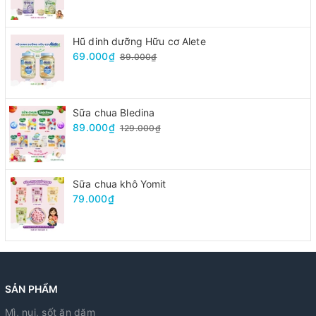
Hũ dinh dưỡng Hữu cơ Alete
69.000₫
89.000₫
Sữa chua Bledina
89.000₫
129.000₫
Sữa chua khô Yomit
79.000₫
SẢN PHẨM
Mì, nui, sốt ăn dặm