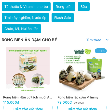
Tủ thuốc & Vitamin cho bé
Rong biển
Sữa
Trái cây nghiền, Nước ép
Flash Sale
Cháo, Mì, Nui ăn liền
RONG BIỂN ĂN DẶM CHO BÉ
Tìm theo
- 11%
Rong biển Hữu cơ tách muối Alvins ( Hộp 10 gói )
Rong biển rắc cơm Mămmy
115.000₫
79.000₫
89.000₫
THÊM VÀO GIỎ HÀNG
THÊM VÀO GIỎ HÀNG