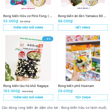
Rong biển Hữu cơ Pink Fong ( Set 3 gói )
Rong biển ăn liền Yamaiso 60 miếng
55.000₫
98.000₫
59.000₫
THÊM VÀO GIỎ HÀNG
HẾT HÀNG
- 8%
Rong biển tàu hũ khô Nagaya
Rong biển phô Haenam
165.000₫
29.000₫
180.000₫
THÊM VÀO GIỎ HÀNG
TÙY CHỌN
Các dòng rong biển ăn dặm cho bé : Rong biển hữu cơ tách muối,