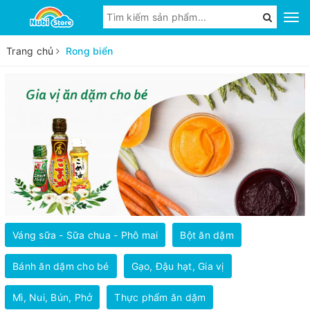
Trang chủ
Rong biển
Váng sữa - Sữa chua - Phô mai
Bột ăn dặm
Bánh ăn dặm cho bé
Gạo, Đậu hạt, Gia vị
Mì, Nui, Bún, Phở
Thực phẩm ăn dặm