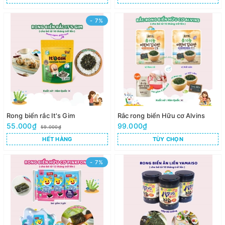
- 7%
Rong biển rắc It's Gim
Rắc rong biển Hữu cơ Alvins
55.000₫
99.000₫
59.000₫
HẾT HÀNG
TÙY CHỌN
- 7%