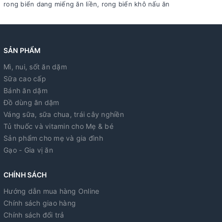
rong biển dang miếng ăn liền, rong biển khô nấu ăn
SẢN PHẨM
Mì, nui, sốt ăn dặm
Sữa cao cấp
Bánh ăn dặm
Đồ dùng ăn dặm
Váng sữa, sữa chua, trái cây nghiền
Tủ thuốc và vitamin cho Mẹ & bé
Sản phẩm cho mẹ và gia đình
Gạo - Gia vị ăn
CHÍNH SÁCH
Hướng dẫn mua hàng Online
Chính sách giao hàng
Chính sách đổi trả