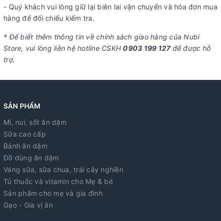
- Quý khách vui lòng giữ lại biên lai vận chuyển và hóa đơn mua
hàng để đối chiếu kiểm tra.
* Để biết thêm thông tin về chính sách giao hàng của Nubi
Store, vui lòng liên hệ hotline CSKH
0903 199 127
để được hỗ
trợ.
SẢN PHẨM
Mì, nui, sốt ăn dặm
Sữa cao cấp
Bánh ăn dặm
Đồ dùng ăn dặm
Váng sữa, sữa chua, trái cây nghiền
Tủ thuốc và vitamin cho Mẹ & bé
Sản phẩm cho mẹ và gia đình
Gạo - Gia vị ăn