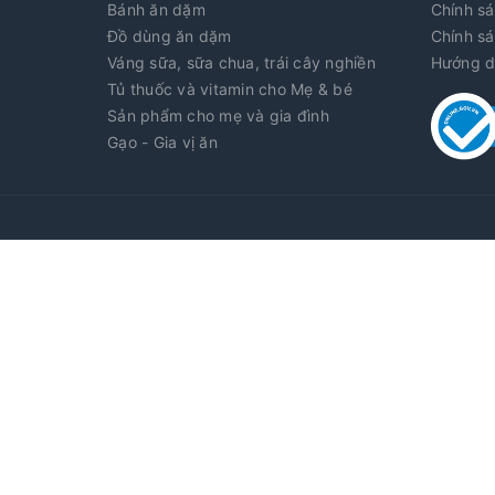
Bánh ăn dặm
Chính sá
Đồ dùng ăn dặm
Chính sá
Váng sữa, sữa chua, trái cây nghiền
Hướng d
Tủ thuốc và vitamin cho Mẹ & bé
Sản phẩm cho mẹ và gia đình
Gạo - Gia vị ăn