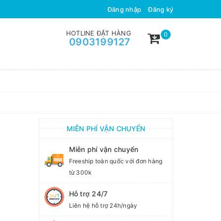
ÂN TỰ NHIÊN
HÀNH TRÌNH VẬN
Đăng nhập
Đăng ký
HOTLINE ĐẶT HÀNG
0
0903199127
MIỄN PHÍ VẬN CHUYỂN
Miễn phí vận chuyển
Freeship toàn quốc với đơn hàng
từ 300k
Hỗ trợ 24/7
Liên hệ hỗ trợ 24h/ngày