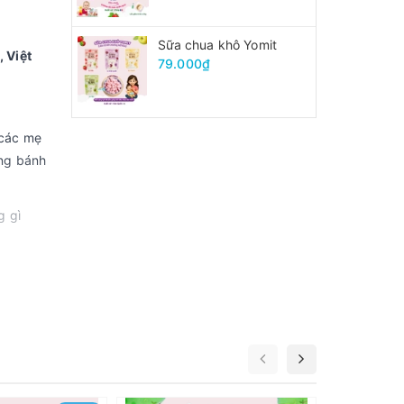
Sữa chua khô Yomit
 Việt
79.000₫
 các mẹ
ùng bánh
g gì