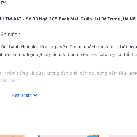
kyo
TM A&T - Số 33 Ngõ 205 Bạch Mai, Quận Hai Bà Trưng, Hà Nội,
C BIỆT ?
t làm bánh Hotcake Morinaga sẽ mềm hơn bánh rán làm từ bột mỳ
ánh rán làm từ loại bột này hơn. Vì bánh mềm nên các mẹ có thể d
cần thêm trứng và Sữa, không cần phải cân đo, đong đếm liều lượn
hoàn thành
mà lại đủ dinh dưỡng cho cả nhà ngay từ hôm nay xem sao nhé !
Xem thêm
:
 thức )