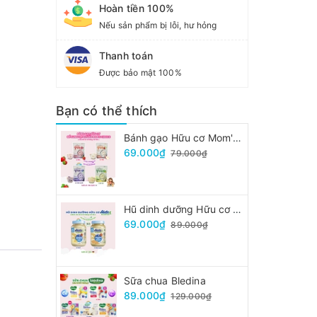
Hoàn tiền 100%
Nếu sản phẩm bị lỗi, hư hỏng
Thanh toán
Được bảo mật 100%
Bạn có thể thích
Bánh gạo Hữu cơ Mom's Choice
69.000₫
79.000₫
Hũ dinh dưỡng Hữu cơ Alete
69.000₫
89.000₫
Sữa chua Bledina
89.000₫
129.000₫