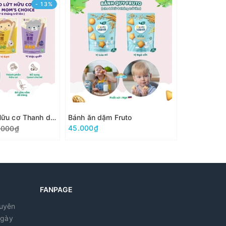
- 13%
Bánh gạo lứt Hữu cơ Thanh dài Mom's Choice
Bánh ăn dặm Fruto
Bánh ăn dặ
45.000₫
59.000₫
.000₫
FANPAGE
guyên
ngày