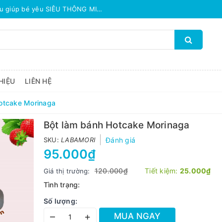
TẤT TẦN TẬT các công thức làm món ăn dặm từ hạt đậu giúp bé yêu SIÊU THÔNG MINH
TOP THỰC PHẨM GIÚP BÉ TĂNG C
HIỆU
LIÊN HỆ
otcake Morinaga
Bột làm bánh Hotcake Morinaga
SKU:
LABAMORI
Đánh giá
95.000₫
120.000₫
Tiết kiệm:
25.000₫
Giá thị trường:
Tình trạng:
Số lượng:
–
+
MUA NGAY