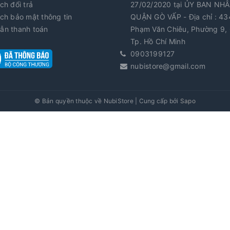
ch đổi trả
27/02/2020 tại ỦY BAN NH
ch bảo mật thông tin
QUẬN GÒ VẤP - Địa chỉ : 43
ẫn thanh toán
Phạm Văn Chiêu, Phường 9, 
Tp. Hồ Chí Minh
0903199127
nubistore@gmail.com
© Bản quyền thuộc về
NubiStore
|
Cung cấp bởi
Sapo