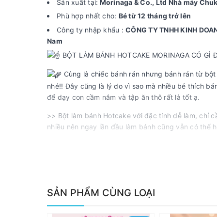
Sản xuất tại:
Morinaga & Co., Ltd Nhà máy Chu
Phù hợp nhất cho:
Bé từ 12 tháng trở lên
Công ty nhập khẩu :
CÔNG TY TNHH KINH DOANH 
Nam
BỘT LÀM BÁNH HOTCAKE MORINAGA CÓ GÌ ĐẶ
Cùng là chiếc bánh rán nhưng bánh rán từ bộ
nhé!! Đây cũng là lý do vì sao mà nhiều bé thích b
để dạy con cầm nắm và tập ăn thô rất là tốt ạ.
>> Bột làm bánh Hotcake với đặc tính dễ làm, chỉ 
nhiều nên ngay lần đầu làm bánh cũng vẫn có thể 
Mẹ thử trổ tài làm bữa sáng nhanh gọn tiện lợi 
Mẹ có thể làm bánh theo cách đơn giản sau ạ 
>> Sữa 100ml ( có thể dùng sữa tươi hoặc sữa công
SẢN PHẨM CÙNG LOẠI
>> Trứng gà 1 quả