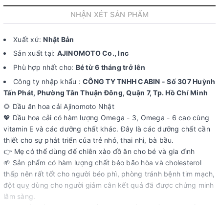
NHẬN XÉT SẢN PHẨM
Xuất xứ:
Nhật Bản
Sản xuất tại:
AJINOMOTO Co., Inc
Phù hợp nhất cho:
Bé từ 6 tháng trở lên
Công ty nhập khẩu :
CÔNG TY TNHH CABIN - Số 307 Huỳnh
Tấn Phát, Phường Tân Thuận Đông, Quận 7, Tp. Hồ Chí Minh
🌻 Dầu ăn hoa cải Ajinomoto Nhật
💖 Dầu hoa cải có hàm lượng Omega - 3, Omega - 6 cao cùng
vitamin E và các dưỡng chất khác. Đây là các dưỡng chất cần
thiết cho sự phát triển của trẻ nhỏ, thai nhi, bà bầu.
👉 Mẹ có thể dùng để chiên xào đồ ăn cho bé và gia đình
🌱 Sản phẩm có hàm lượng chất béo bão hòa và cholesterol
thấp nên rất tốt cho người béo phì, phòng tránh bệnh tim mạch,
đột quỵ dùng cho người giảm cân kết quả đã được chứng minh
lâm sàng.
-- Với trẻ nhỏ, chúng góp phần tăng trưởng chiều cao, thể lực
và trí tuệ minh mẫn, phát triển thị lực cho bé để bé cao lớn,