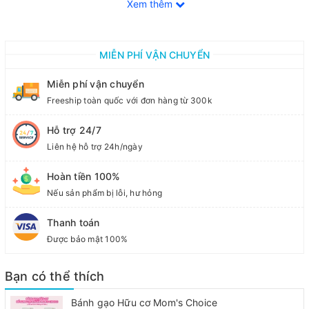
Xem thêm
thông minh.
-- Đối với thai nhi và bà bầu Omega -3,6 giúp thai nhi phát triển
tốt trong giai đoạn đầu phát triển về não bộ để sau khi bé được
MIỄN PHÍ VẬN CHUYỂN
sinh ra khỏe mạnh và thông minh hơn
🏡 Xuất xứ : Nhật Bản 🇯🇵 / Chai 1 lít
Miễn phí vận chuyển
Freeship toàn quốc với đơn hàng từ 300k
Hỗ trợ 24/7
Liên hệ hỗ trợ 24h/ngày
Hoàn tiền 100%
Nếu sản phẩm bị lỗi, hư hỏng
Thanh toán
Được bảo mật 100%
Bạn có thể thích
Bánh gạo Hữu cơ Mom's Choice