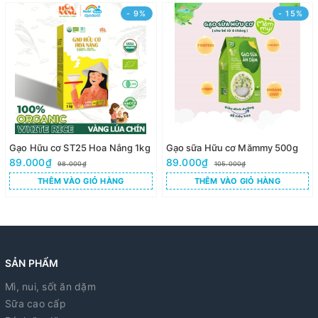
- 9%
- 15%
Gạo Hữu cơ ST25 Hoa Nắng 1kg
Gạo sữa Hữu cơ Mămmy 500g
89.000₫
89.000₫
98.000₫
105.000₫
THÊM VÀO GIỎ HÀNG
THÊM VÀO GIỎ HÀNG
SẢN PHẨM
Mì, nui, sốt ăn dặm
Sữa cao cấp