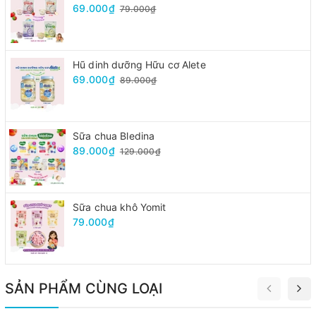
69.000₫
79.000₫
Hũ dinh dưỡng Hữu cơ Alete
69.000₫
89.000₫
Sữa chua Bledina
89.000₫
129.000₫
Sữa chua khô Yomit
79.000₫
SẢN PHẨM CÙNG LOẠI