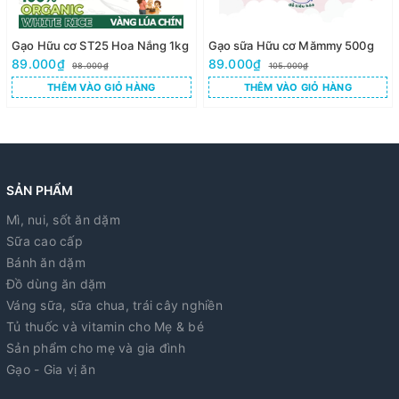
Gạo Hữu cơ ST25 Hoa Nắng 1kg
Gạo sữa Hữu cơ Mămmy 500g
89.000₫
89.000₫
98.000₫
105.000₫
THÊM VÀO GIỎ HÀNG
THÊM VÀO GIỎ HÀNG
SẢN PHẨM
Mì, nui, sốt ăn dặm
Sữa cao cấp
Bánh ăn dặm
Đồ dùng ăn dặm
Váng sữa, sữa chua, trái cây nghiền
Tủ thuốc và vitamin cho Mẹ & bé
Sản phẩm cho mẹ và gia đình
Gạo - Gia vị ăn