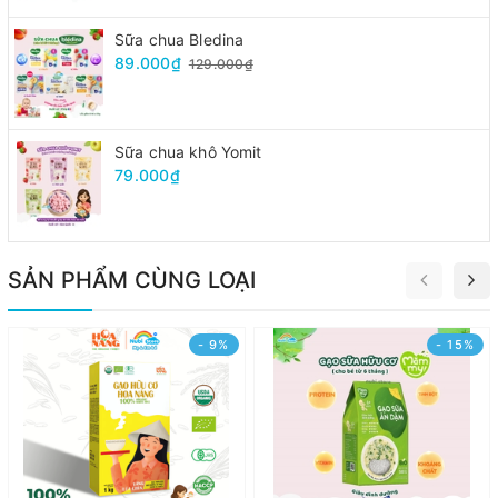
Sữa chua Bledina
89.000₫
129.000₫
Sữa chua khô Yomit
79.000₫
SẢN PHẨM CÙNG LOẠI
- 9%
- 15%