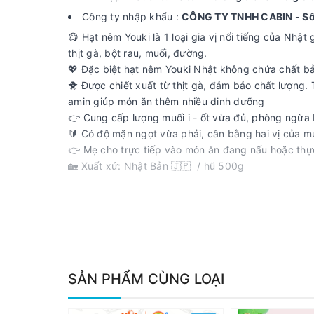
Công ty nhập khẩu :
CÔNG TY TNHH CABIN - Số 
😋 Hạt nêm Youki là 1 loại gia vị nổi tiếng của Nhậ
thịt gà, bột rau, muối, đường.
💖 Đặc biệt hạt nêm Youki Nhật không chứa chất b
🐥 Được chiết xuất từ thịt gà, đảm bảo chất lượng. Th
amin giúp món ăn thêm nhiều dinh dưỡng
👉 Cung cấp lượng muối i - ốt vừa đủ, phòng ngừa
🔰 Có độ mặn ngọt vừa phải, cân bằng hai vị của 
👉 Mẹ cho trực tiếp vào món ăn đang nấu hoặc th
🏡 Xuất xứ: Nhật Bản 🇯🇵 / hũ 500g
SẢN PHẨM CÙNG LOẠI