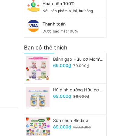
Hoàn tiền 100%
Nếu sản phẩm bị lỗi, hư hỏng
Thanh toán
Được bảo mật 100%
Bạn có thể thích
Bánh gạo Hữu cơ Mom's Choice
69.000₫
79.000₫
Hũ dinh dưỡng Hữu cơ Alete
69.000₫
89.000₫
Sữa chua Bledina
89.000₫
129.000₫