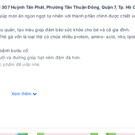
307 Huỳnh Tấn Phát, Phường Tân Thuận Đông, Quận 7, Tp. Hồ 
t giúp món ăn ngon ngọt tự nhiên với thành phần chính được chiết x
ảo quản, tạo màu giúp đảm bảo sức khỏe cho bé và cả gia đình.
ịt gà vốn là loại thịt có chứa nhiều protein, amino- acid, nitơ, lipi
 bệnh bướu cổ.
muối và đường giúp hạt nêm đậm đà hơn.
ực phẩm để ướp nhé.
Xem thêm