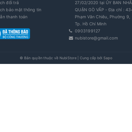
ch đổi trả
27/02/2020 tại ỦY BAN NH
ch bảo mật thông tin
QUẬN GÒ VẤP - Địa chỉ : 43
ẫn thanh toán
Phạm Văn Chiêu, Phường 9, 
Tp. Hồ Chí Minh
0903199127
nubistore@gmail.com
© Bản quyền thuộc về
NubiStore
|
Cung cấp bởi
Sapo