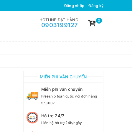
ÂN TỰ NHIÊN
HÀNH TRÌNH VẬN
Đăng nhập
Đăng ký
HOTLINE ĐẶT HÀNG
0
0903199127
MIỄN PHÍ VẬN CHUYỂN
Miễn phí vận chuyển
Freeship toàn quốc với đơn hàng
từ 300k
Hỗ trợ 24/7
Liên hệ hỗ trợ 24h/ngày