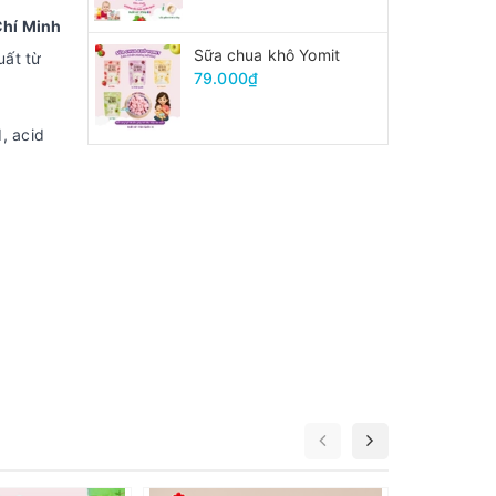
Chí Minh
Sữa chua khô Yomit
uất từ
79.000₫
d, acid