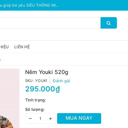
TẤT TẦN TẬT các công thức làm món ăn dặm từ hạt đậu giúp bé yêu SIÊU THÔNG MINH
TOP THỰC PHẨM GIÚP BÉ TĂNG C
HIỆU
LIÊN HỆ
g
Nêm Youki 520g
SKU:
YOUKI
Đánh giá
295.000₫
Tình trạng:
Số lượng:
–
+
MUA NGAY