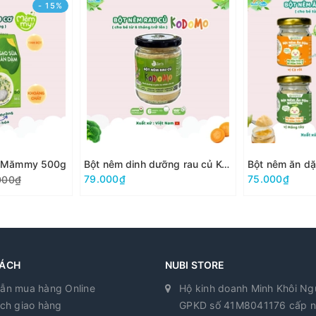
- 15%
ơ Mămmy 500g
Bột nêm dinh dưỡng rau củ Kodomo
Bột nêm ăn d
79.000₫
75.000₫
000₫
SÁCH
NUBI STORE
ẫn mua hàng Online
Hộ kinh doanh Minh Khôi N
ch giao hàng
GPKD số 41M8041176 cấp 