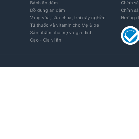
Bánh ăn dặm
Chính sá
Đồ dùng ăn dặm
Chính sá
Váng sữa, sữa chua, trái cây nghiền
Hướng d
Tủ thuốc và vitamin cho Mẹ & bé
Sản phẩm cho mẹ và gia đình
Gạo - Gia vị ăn