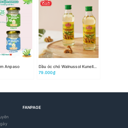
ặm Anpaso
Dầu óc chó Walnussol Kunella Feinkost
Dầu Olive A
79.000₫
65.000₫
FANPAGE
guyên
ngày