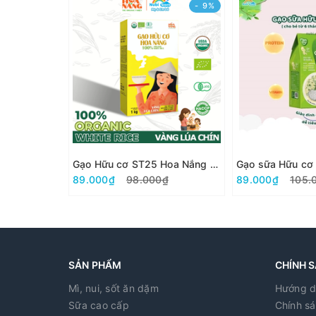
- 9%
Gạo Hữu cơ ST25 Hoa Nắng 1kg
Gạo sữa Hữu c
89.000₫
98.000₫
89.000₫
105.
SẢN PHẨM
CHÍNH 
Mì, nui, sốt ăn dặm
Hướng d
Sữa cao cấp
Chính sá