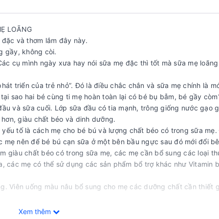
MẸ LOÃNG
ẹ đặc và thơm lắm đây này.
g gầy, không còi.
c cụ mình ngày xưa hay nói sữa mẹ đặc thì tốt mà sữa mẹ loãng 
hát triển của trẻ nhỏ”. Đó là điều chắc chắn và sữa mẹ chính là m
 tại sao hai bé cùng ti mẹ hoàn toàn lại có bé bụ bẫm, bé gầy cò
đầu và sữa cuối. Lớp sữa đầu có tia mạnh, trông giống nước gạo 
m hơn, giàu chất béo và dinh dưỡng.
ai yếu tố là cách mẹ cho bé bú và lượng chất béo có trong sữa mẹ.
c mẹ nên để bé bú cạn sữa ở một bên bầu ngực sau đó mới đổi bê
àm giàu chất béo có trong sữa mẹ, các mẹ cần bổ sung các loại t
a, các mẹ có thể sử dụng các sản phẩm bổ trợ khác như Vitamin 
ống. Viên uống màu nâu bổ sung cho mẹ các dưỡng chất cần thiết 
sữa. Còn viên uống màu vàng bổ sung DHA để bé thông minh hơn 
khoe sữa đặc như váng sữa vậy. Đó là bởi vì sữa sau khi hút ra, 
Xem thêm