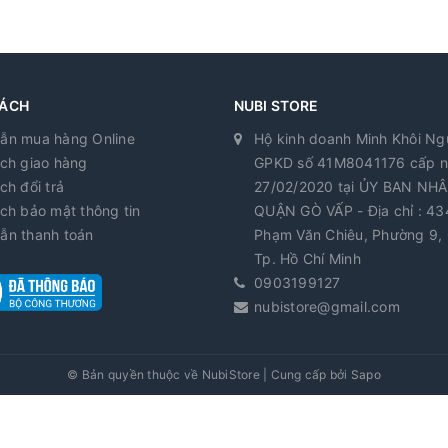
ông lại đấy ạ. Nếu mẹ sử dụng vitamin bú Pregnacare trong suốt thờ
ư thế đấy ạ.
g cho con bú
2 viên màu nâu nha
SÁCH
NUBI STORE
còn #395k / hộp thôi mẹ nhé !!!
ẫn mua hàng Online
Hộ kinh doanh Minh Khôi N
ch giao hàng
GPKD số 41M8041176 cấp 
ch đổi trả
27/02/2020 tại ỦY BAN NH
ch bảo mật thông tin
QUẬN GÒ VẤP - Địa chỉ : 43
ẫn thanh toán
Phạm Văn Chiêu, Phường 9, 
Tp. Hồ Chí Minh
0903199127
nubistore@gmail.com
© Bản quyền thuộc về
NubiStore
|
Cung cấp bởi
Sapo