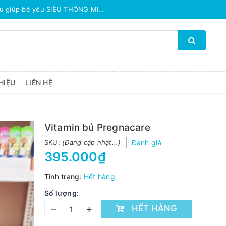
TẤT TẦN TẬT các công thức làm món ăn dặm từ hạt đậu giúp bé yêu SIÊU THÔNG MINH
TOP THỰC PHẨM GIÚP BÉ TĂNG C
HIỆU
LIÊN HỆ
Vitamin bú Pregnacare
SKU:
(Đang cập nhật...)
Đánh giá
395.000₫
Tình trạng:
Hết hàng
Số lượng:
–
+
HẾT HÀNG