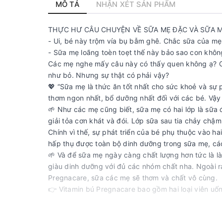
MÔ TẢ
NHẬN XÉT SẢN PHẨM
THỰC HƯ CÂU CHUYỆN VỀ SỮA MẸ ĐẶC VÀ SỮA 
- Ui, bé này trộm vía bụ bẫm ghê. Chắc sữa của m
- Sữa mẹ loãng toèn toẹt thế này bảo sao con khôn
Các mẹ nghe mấy câu này có thấy quen không ạ? Cá
như bỏ. Nhưng sự thật có phải vậy?
💖 “Sữa mẹ là thức ăn tốt nhất cho sức khoẻ và sự p
thơm ngon nhất, bổ dưỡng nhất đối với các bé. Vậy
🌱 Như các mẹ cũng biết, sữa mẹ có hai lớp là sữa 
giải tỏa cơn khát và đói. Lớp sữa sau tia chảy chậ
Chính vì thế, sự phát triển của bé phụ thuộc vào h
hấp thụ được toàn bộ dinh dưỡng trong sữa mẹ, cá
🌱 Và để sữa mẹ ngày càng chất lượng hơn tức là l
giàu dinh dưỡng với đủ các nhóm chất nha. Ngoài r
Pregnacare, sữa các mẹ sẽ thơm và chất vô cùng.
👉 Vitamin bú Pregnacare bao gồm hai loại viên u
mau hồi phục sức khoẻ và tăng cường chất lượng 
>> Nhiều mẹ thắc mắc rằng có nhiều thấy nhiều mẹ 