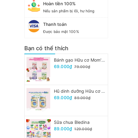
Hoàn tiền 100%
Nếu sản phẩm bị lỗi, hư hỏng
Thanh toán
Được bảo mật 100%
Bạn có thể thích
Bánh gạo Hữu cơ Mom's Choice
69.000₫
79.000₫
Hũ dinh dưỡng Hữu cơ Alete
69.000₫
89.000₫
Sữa chua Bledina
89.000₫
129.000₫