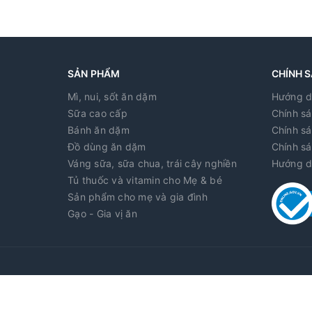
để trong tủ lạnh, lớp chất béo sẽ nổi lên trên và đ
cho con bú thì sữa của các mẹ cũng sẽ tuyệt vời nh
✔️ HƯỚNG DẪN SỬ DỤNG
- Vitamin bú Pregnacare dành cho mẹ sau sinh đan
- Mỗi ngày mẹ uống 1 viên nang mềm màu vàng và 
SẢN PHẨM
CHÍNH 
🏡 Xuất xứ : Anh 🇬🇧 . Giá yêu thương tại Nubi chỉ 
Mì, nui, sốt ăn dặm
Hướng d
Sữa cao cấp
Chính sá
Bánh ăn dặm
Chính sá
Đồ dùng ăn dặm
Chính sá
Váng sữa, sữa chua, trái cây nghiền
Hướng d
Tủ thuốc và vitamin cho Mẹ & bé
Sản phẩm cho mẹ và gia đình
Gạo - Gia vị ăn