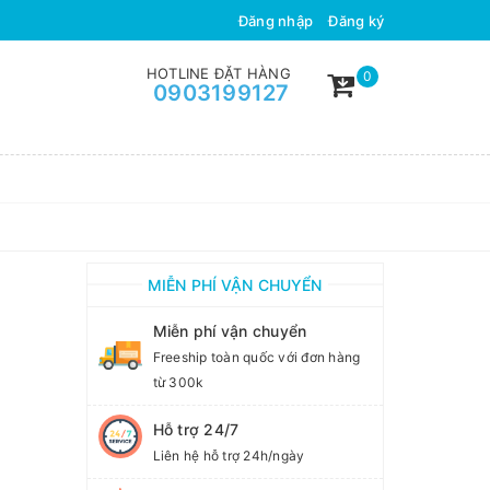
ÂN TỰ NHIÊN
HÀNH TRÌNH VẬN
Đăng nhập
Đăng ký
HOTLINE ĐẶT HÀNG
0
0903199127
MIỄN PHÍ VẬN CHUYỂN
Miễn phí vận chuyển
Freeship toàn quốc với đơn hàng
từ 300k
Hỗ trợ 24/7
Liên hệ hỗ trợ 24h/ngày