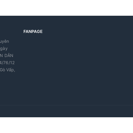
i gian
FANPAGE
guyên
ngày
ÂN DÂN
4/76/12
Gò Vấp,