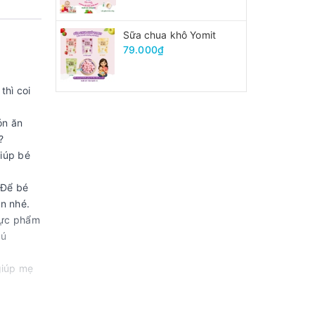
Sữa chua khô Yomit
79.000₫
thì coi
ón ăn
m?
giúp bé
 Để bé
n nhé.
hực phẩm
bú
giúp mẹ
mẹ nha.
các mẹ