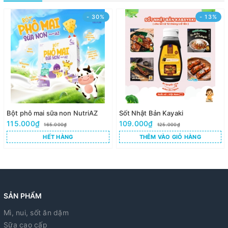
- 30%
- 13%
Bột phô mai sữa non NutriAZ
Sốt Nhật Bản Kayaki
115.000₫
109.000₫
165.000₫
125.000₫
HẾT HÀNG
THÊM VÀO GIỎ HÀNG
SẢN PHẨM
Mì, nui, sốt ăn dặm
Sữa cao cấp