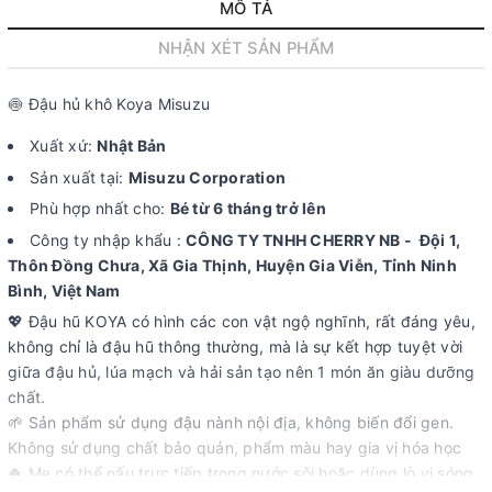
MÔ TẢ
NHẬN XÉT SẢN PHẨM
🍥 Đậu hủ khô Koya Misuzu
Xuất xứ:
Nhật Bản
Sản xuất tại:
Misuzu Corporation
Phù hợp nhất cho:
Bé từ 6 tháng trở lên
Công ty nhập khẩu :
CÔNG TY TNHH CHERRY NB - Đội 1,
Thôn Đồng Chưa, Xã Gia Thịnh, Huyện Gia Viễn, Tỉnh Ninh
Bình, Việt Nam
💖 Đậu hũ KOYA có hình các con vật ngộ nghĩnh, rất đáng yêu,
không chỉ là đậu hũ thông thường, mà là sự kết hợp tuyệt vời
giữa đậu hủ, lúa mạch và hải sản tạo nên 1 món ăn giàu dưỡng
chất.
🌱 Sản phẩm sử dụng đậu nành nội địa, không biến đổi gen.
Không sử dụng chất bảo quản, phẩm màu hay gia vị hóa học
🍀 Mẹ có thể nấu trực tiếp trong nước sôi hoặc dùng lò vi sóng