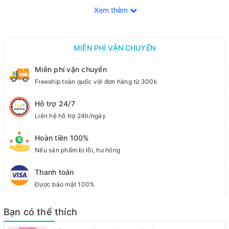
để làm chín mềm đậu hũ đều được
Xem thêm
👉 Dùng lò vi sóng ở mức 600W
-- 9 miếng đậu hũ khô với 150ml nước : 5 phút
-- Cả gói với 250ml nước: 6 phút
MIỄN PHÍ VẬN CHUYỂN
👉 Nấu trực tiếp: 10 - 15 phút
-- 9 miếng đậu hũ khô với 300ml nước
Miễn phí vận chuyển
-- Cả gói với 400ml nước.
Freeship toàn quốc với đơn hàng từ 300k
🍀 Mẹ có thể luộc cho con ăn bốc chỉ huy, nấu canh rau củ đậu
phụ, canh rong biển, miso soup hoặc nấu cháo đều rất ngon lại
Hỗ trợ 24/7
giàu dưỡng chất, canxi và sắt nữa.
Liên hệ hỗ trợ 24h/ngày
🌱 Đối bé từ 6 tháng : Mẹ có thể không dùng thêm gói gia vị
kèm theo mà chỉ đun sôi nước và cho đậu hủ khô vào nấu đến
Hoàn tiền 100%
khi đậu nở thật mềm là dùng được rồi.
Nếu sản phẩm bị lỗi, hư hỏng
🌱 Đối với bé từ 12 tháng thì mẹ sử dụng gói gia vị đi kèm nhé
🥣 Ngoài ra, tùy lượng bé ăn mà mẹ có thể nấu nhiều hoặc ít
Thanh toán
hơn
Được bảo mật 100%
🏡 Xuất xứ: Nhật Bản 🇯🇵
Bạn có thể thích