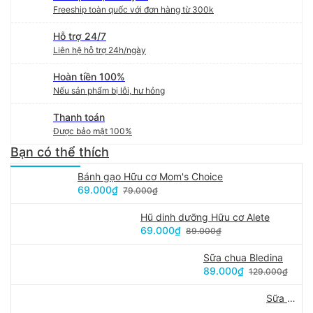
Freeship toàn quốc với đơn hàng từ 300k
Hỗ trợ 24/7
Liên hệ hỗ trợ 24h/ngày
Hoàn tiền 100%
Nếu sản phẩm bị lỗi, hư hỏng
Thanh toán
Được bảo mật 100%
Bạn có thể thích
Bánh gạo Hữu cơ Mom's Choice
69.000₫
79.000₫
Hũ dinh dưỡng Hữu cơ Alete
69.000₫
89.000₫
Sữa chua Bledina
89.000₫
129.000₫
Sữa chua khô Yomit