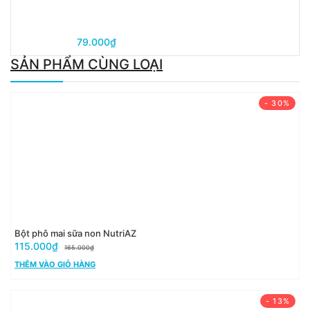
79.000₫
SẢN PHẨM CÙNG LOẠI
- 30%
Bột phô mai sữa non NutriAZ
115.000₫
165.000₫
THÊM VÀO GIỎ HÀNG
- 13%