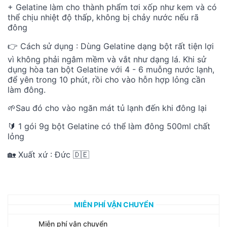
+ Gelatine làm cho thành phẩm tơi xốp như kem và có
thể chịu nhiệt độ thấp, không bị chảy nước nếu rã
đông
👉 Cách sử dụng : Dùng Gelatine dạng bột rất tiện lợi
vì không phải ngâm mềm và vắt như dạng lá. Khi sử
dụng hòa tan bột Gelatine với 4 - 6 muỗng nước lạnh,
để yên trong 10 phút, rồi cho vào hỗn hợp lỏng cần
làm đông.
🌱Sau đó cho vào ngăn mát tủ lạnh đến khi đông lại
🔰 1 gói 9g bột Gelatine có thể làm đông 500ml chất
lỏng
🏡 Xuất xứ : Đức 🇩🇪
MIỄN PHÍ VẬN CHUYỂN
Miễn phí vận chuyển