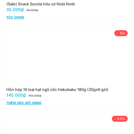
(Sale) Snack Socola hữu cơ Nobi Nobi
35.000₫
39.000₫
TÙY CHỌN
- 6%
Hỗn hợp 16 loại hạt ngũ cốc Hakubaku 180g (30gx6 gói)
145.000₫
155.000₫
THÊM VÀO GIỎ HÀNG
- 55%