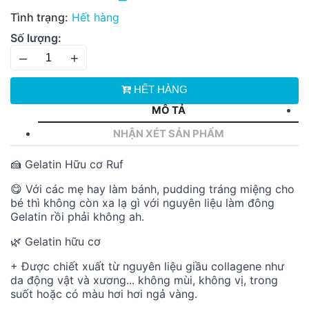
Tình trạng:
Hết hàng
Số lượng:
–
+
HẾT HÀNG
MÔ TẢ
NHẬN XÉT SẢN PHẨM
🍰 Gelatin Hữu cơ Ruf
😋 Với các mẹ hay làm bánh, pudding tráng miệng cho
bé thì không còn xa lạ gì với nguyên liệu làm đông
Gelatin rồi phải không ah.
🌿 Gelatin hữu cơ
+ Được chiết xuất từ nguyên liệu giầu collagene như
da động vật và xương... không mùi, không vị, trong
suốt hoặc có màu hơi hơi ngả vàng.