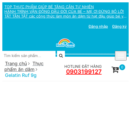
TOP THỰC PHẨM GIÚP BÉ TĂNG CÂN TỰ NHIÊN
HÀNH TRÌNH VẬN ĐỘNG ĐẦU ĐỜI CỦA BÉ – MẸ ƠI ĐỪNG BỎ LỠ!
TẤT TẦN TẬT các công thức làm món ăn dặm từ hạt đậu giúp bé yêu SIÊU THÔNG MINH
Đăng nhập
Đăng ký
Trang chủ
Thực
HOTLINE ĐẶT HÀNG
0
phẩm ăn dặm
0903199127
Gelatin Ruf 9g