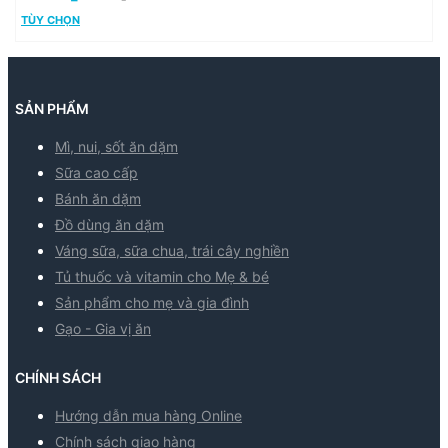
TÙY CHỌN
SẢN PHẨM
Mì, nui, sốt ăn dặm
Sữa cao cấp
Bánh ăn dặm
Đồ dùng ăn dặm
Váng sữa, sữa chua, trái cây nghiền
Tủ thuốc và vitamin cho Mẹ & bé
Sản phẩm cho mẹ và gia đình
Gạo - Gia vị ăn
CHÍNH SÁCH
Hướng dẫn mua hàng Online
Chính sách giao hàng