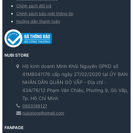
Chính sách đổi trả
Chính sách bảo mật thông tin
Hướng dẫn thanh toán
NUBI STORE
Hộ kinh doanh Minh Khôi Nguyên GPKD số
41M8041176 cấp ngày 27/02/2020 tại ỦY BAN
NHÂN DÂN QUẬN GÒ VẤP - Địa chỉ :
434/76/12 Phạm Văn Chiêu, Phường 9, Gò Vấp,
Tp. Hồ Chí Minh
0903199127
nubistore@gmail.com
FANPAGE