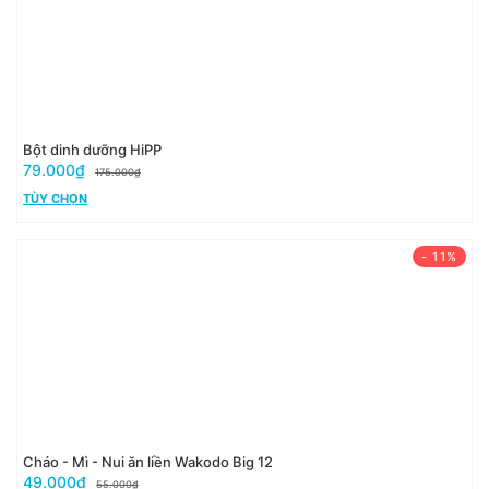
Bột dinh dưỡng HiPP
79.000₫
175.000₫
TÙY CHỌN
- 11%
Cháo - Mì - Nui ăn liền Wakodo Big 12
49.000₫
55.000₫