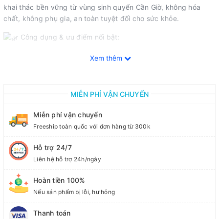
khai thác bền vững từ vùng sinh quyển Cần Giờ, không hóa
chất, không phụ gia, an toàn tuyệt đối cho sức khỏe.
Công dụng & ưu điểm nổi bật:
- Vị ngọt thanh đậm đà, thơm đặc trưng của dừa nước, tăng
Xem thêm
hương vị tự nhiên cho món ăn
- Cung cấp đầy đủ axit amin thiết yếu và vitamin: sản phẩm
MIỄN PHÍ VẬN CHUYỂN
cung cấp đầy đủ các loại axit amin thiết yếu, vitamin C, vitamin
nhóm B làm tăng cường hệ miễn dịch và sức đề kháng cho cơ
Miễn phí vận chuyển
thể.
Freeship toàn quốc với đơn hàng từ 300k
- An toàn cho bé từ 1 tuổi trở lên và mẹ bầu : Không gây ảnh
Hỗ trợ 24/7
hưởng hệ tiêu hóa non nớt của bé
Liên hệ hỗ trợ 24h/ngày
- Hữu ích cho người ăn chay và người ăn kiêng: Sản phẩm
100% thực vật, đạt chuẩn hữu cơ Châu Âu – Mỹ – Nhật
Hoàn tiền 100%
Nếu sản phẩm bị lỗi, hư hỏng
- Được chế biến bằng công nghệ cô đặc chân không, giữ
nguyên dưỡng chất & bảo quản lâu
Thanh toán