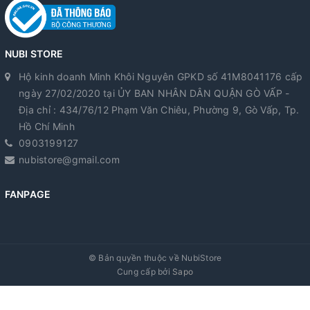
NUBI STORE
Hộ kinh doanh Minh Khôi Nguyên GPKD số 41M8041176 cấp
ngày 27/02/2020 tại ỦY BAN NHÂN DÂN QUẬN GÒ VẤP -
Địa chỉ : 434/76/12 Phạm Văn Chiêu, Phường 9, Gò Vấp, Tp.
Hồ Chí Minh
0903199127
nubistore@gmail.com
FANPAGE
© Bản quyền thuộc về
NubiStore
Cung cấp bởi
Sapo