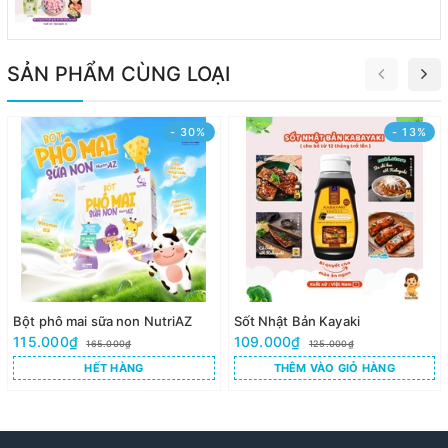
SẢN PHẨM CÙNG LOẠI
- 30%
- 13%
Bột phô mai sữa non NutriAZ
Sốt Nhật Bản Kayaki
115.000₫
109.000₫
165.000₫
125.000₫
HẾT HÀNG
THÊM VÀO GIỎ HÀNG