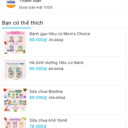
Thanh toán
Được bảo mật 100%
Bạn có thể thích
Bánh gạo Hữu cơ Mom's Choice
69.000₫
79.000₫
Hũ dinh dưỡng Hữu cơ Alete
69.000₫
89.000₫
Sữa chua Bledina
89.000₫
129.000₫
Sữa chua khô Yomit
79.000₫