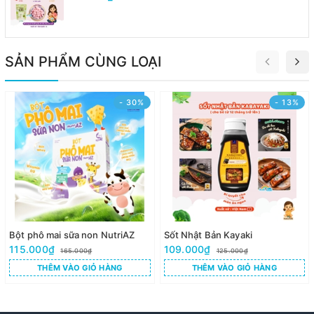
SẢN PHẨM CÙNG LOẠI
- 30%
- 13%
Bột phô mai sữa non NutriAZ
Sốt Nhật Bản Kayaki
115.000₫
109.000₫
165.000₫
125.000₫
THÊM VÀO GIỎ HÀNG
THÊM VÀO GIỎ HÀNG