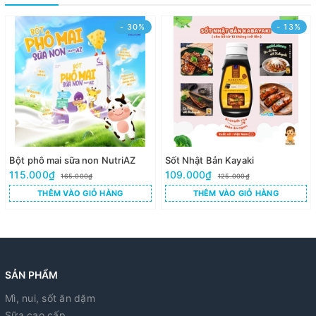
- 30%
- 13%
Bột phô mai sữa non NutriAZ
Sốt Nhật Bản Kayaki
115.000₫
109.000₫
165.000₫
125.000₫
THÊM VÀO GIỎ HÀNG
THÊM VÀO GIỎ HÀNG
SẢN PHẨM
Mì, nui, sốt ăn dặm
Sữa cao cấp