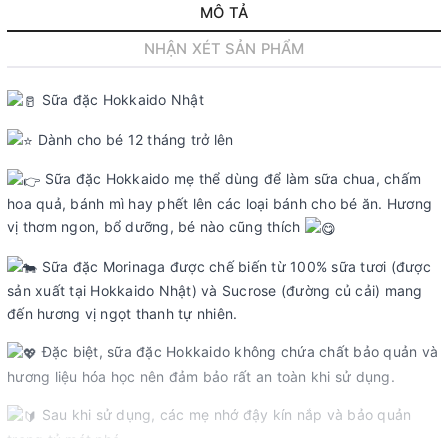
MÔ TẢ
NHẬN XÉT SẢN PHẨM
Sữa đặc Hokkaido Nhật
Dành cho bé 12 tháng trở lên
Sữa đặc Hokkaido mẹ thể dùng để làm sữa chua, chấm
hoa quả, bánh mì hay phết lên các loại bánh cho bé ăn. Hương
vị thơm ngon, bổ dưỡng, bé nào cũng thích
Sữa đặc Morinaga được chế biến từ 100% sữa tươi (được
sản xuất tại Hokkaido Nhật) và Sucrose (đường củ cải) mang
đến hương vị ngọt thanh tự nhiên.
Đặc biệt, sữa đặc Hokkaido không chứa chất bảo quản và
hương liệu hóa học nên đảm bảo rất an toàn khi sử dụng.
Sau khi sử dụng, các mẹ nhớ đậy kín nắp và bảo quản
trong tủ mát nhé.